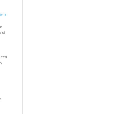
t is
ke
k of
n een
is
k