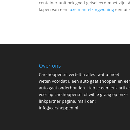
container unit ook goed geïsoleerd moet zijn.
kopen van een
luxe mantelzorgwoning
een uit
Over ons
Carshoppen.nl vertelt u alles wat u moet
weten voordat u een auto gaat shoppen en ee
auto gaat onderhouden. Heb je een leuk artike
voor op carshoppen.nl of wil je graag op onze
linkpartner pagina, mail dan:
info@carshoppen.nl