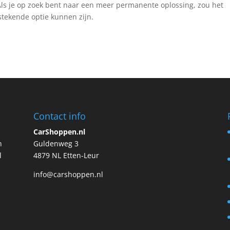
 Als je op zoek bent naar een meer permanente oplossing, zou het
stekende optie kunnen zijn.
Contact info
CarShoppen.nl
n
Guldenweg 3
l
4879 NL Etten-Leur
info@carshoppen.nl