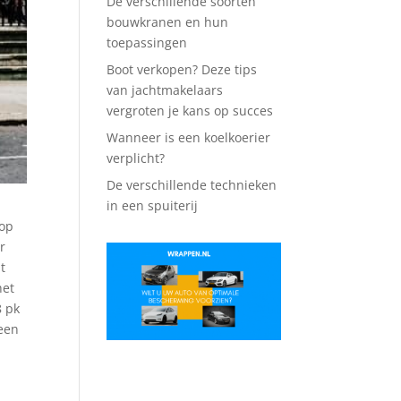
De verschillende soorten
bouwkranen en hun
toepassingen
Boot verkopen? Deze tips
van jachtmakelaars
vergroten je kans op succes
Wanneer is een koelkoerier
verplicht?
De verschillende technieken
in een spuiterij
 op
r
t
het
8 pk
 een