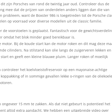
it zijn Porsches van rond de twintig jaar oud. Controleer dus de
ing mee dat de prijzen van onderdelen anders liggen dan die van
n probleem, want de Boxster 986 is toegetreden tot de Porsche cla
len op voorraad voor diverse modellen uit de classic familie.
 de voorstoelen is geplaatst. Fantastisch voor de gewichtsverdelin
er omdat het blok minder goed bereikbaar is.
de motor. Bij de koude start kan de motor roken en dit mag deze ma
nde cilinders. Na stilstand kan olie langs de zuigerveren lekken en
 start en geeft een kleine blauwe pluim. Langer roken of moeilijk
n controleer het koelvloeistofreservoir op een mayonaise-achtige
 koppakking of in sommige gevallen lekke o-ringen van de oliekoele
motoren.
 ongeveer 15 mm te zakken. Als dat niet gebeurt is potentieel het
nt altijd extra aandacht. We hebben een uitgebreide video over