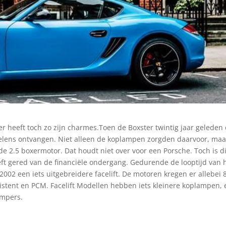
r heeft toch zo zijn charmes.Toen de Boxster twintig jaar geleden
lens ontvangen. Niet alleen de koplampen zorgden daarvoor, maa
nde 2.5 boxermotor. Dat houdt niet over voor een Porsche. Toch is di
ft gered van de financiële ondergang. Gedurende de looptijd van 
2002 een iets uitgebreidere facelift. De motoren kregen er allebei 
istent en PCM. Facelift Modellen hebben iets kleinere koplampen,
umpers.